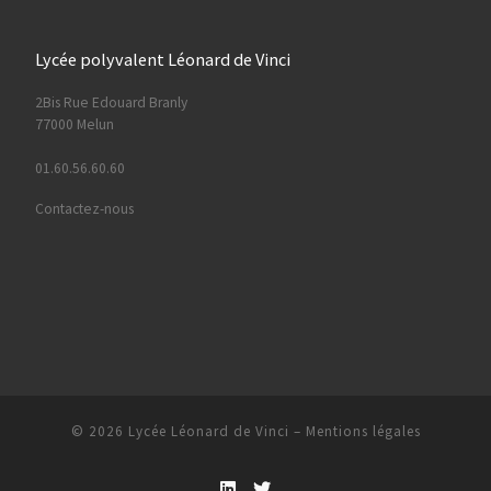
Lycée polyvalent Léonard de Vinci
2Bis Rue Edouard Branly
77000 Melun
01.60.56.60.60
Contactez-nous
© 2026
Lycée Léonard de Vinci
–
Mentions légales