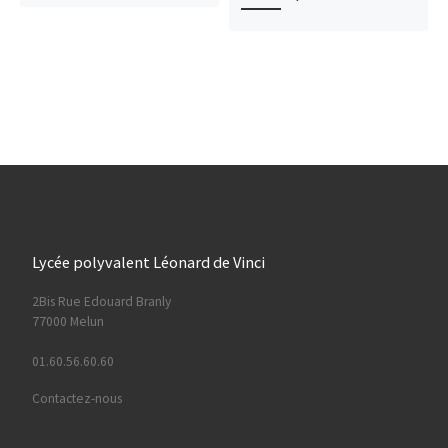
Lycée polyvalent Léonard de Vinci
2Bis Rue Edouard Branly
77000 Melun
01.60.56.60.60
Contactez-nous