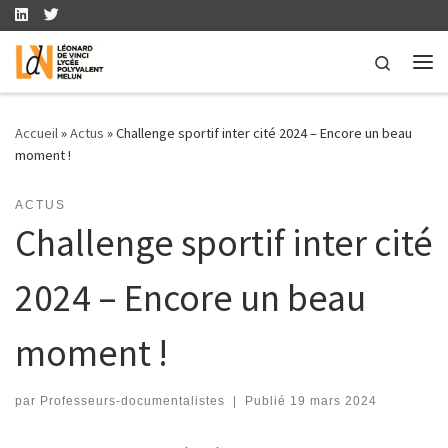
Skip to content
Search
Me
Accueil
»
Actus
»
Challenge sportif inter cité 2024 – Encore un beau
moment !
ACTUS
Challenge sportif inter cité
2024 – Encore un beau
moment !
par
Professeurs-documentalistes
|
Publié
19 mars 2024