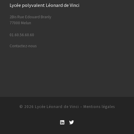
Lycée polyvalent Léonard de Vinci
2Bis Rue Edouard Branly
77000 Melun
01.60.56.60.60
Contactez-nous
© 2026
Lycée Léonard de Vinci
–
Mentions légales