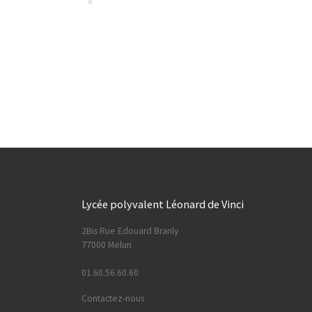
Lycée polyvalent Léonard de Vinci
2Bis Rue Edouard Branly
77000 Melun
01.60.56.60.60
Contactez-nous