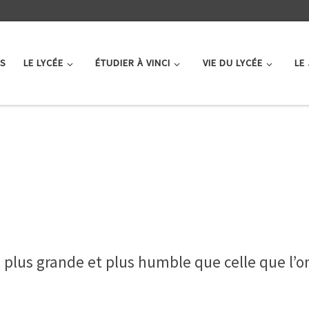
ÉS
LE LYCÉE
ÉTUDIER À VINCI
VIE DU LYCÉE
LE
is plus grande et plus humble que celle que l’on