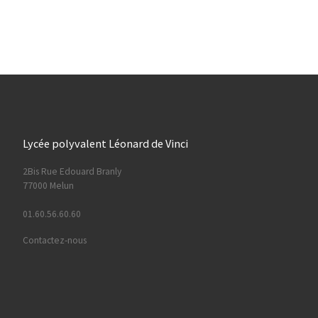
Lycée polyvalent Léonard de Vinci
2Bis Rue Edouard Branly
77000 Melun
01.60.56.60.60
Contactez-nous