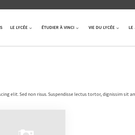
ÉS
LE LYCÉE
ÉTUDIER À VINCI
VIE DU LYCÉE
LE
ng elit. Sed non risus. Suspendisse lectus tortor, dignissim sit ame