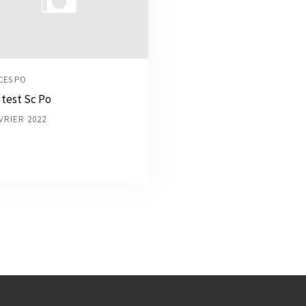
CES PO
 test Sc Po
VRIER 2022