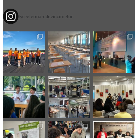
lyceeleonarddevincimelun