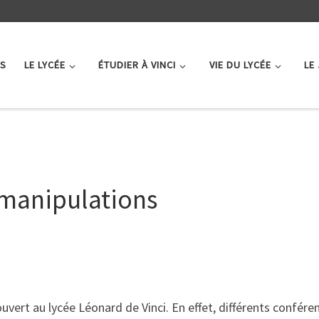
ÉS
LE LYCÉE
ÉTUDIER À VINCI
VIE DU LYCÉE
LE
 manipulations
uvert au lycée Léonard de Vinci. En effet, différents confére