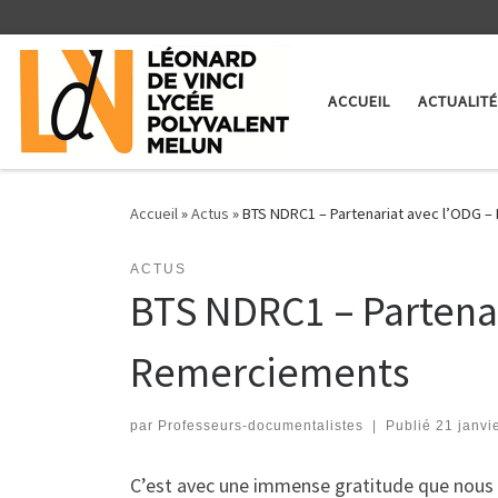
Skip to content
ACCUEIL
ACTUALIT
Accueil
»
Actus
»
BTS NDRC1 – Partenariat avec l’ODG –
ACTUS
BTS NDRC1 – Partenar
Remerciements
par
Professeurs-documentalistes
|
Publié
21 janvi
C’est avec une immense gratitude que nous