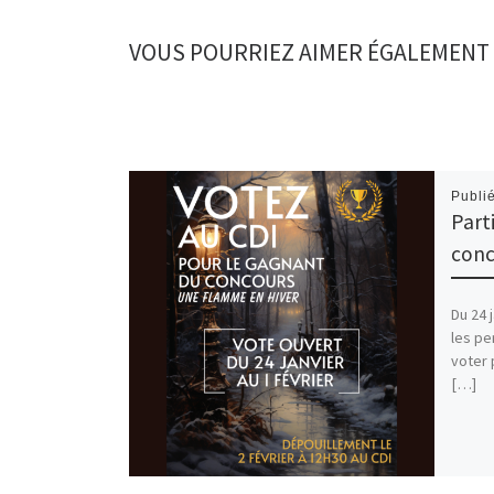
VOUS POURRIEZ AIMER ÉGALEMENT
Publi
Part
conc
Du 24 j
les pe
voter 
[…]