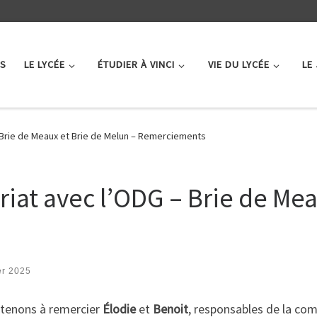
ÉS
LE LYCÉE
ÉTUDIER À VINCI
VIE DU LYCÉE
LE
 Brie de Meaux et Brie de Melun – Remerciements
iat avec l’ODG – Brie de Mea
er 2025
 tenons à remercier
Élodie
et
Benoit
, responsables de la com