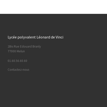
Lycée polyvalent Léonard de Vinci
2Bis Rue Edouard Branly
77000 Melun
01.60.56.60.60
Contactez-nous