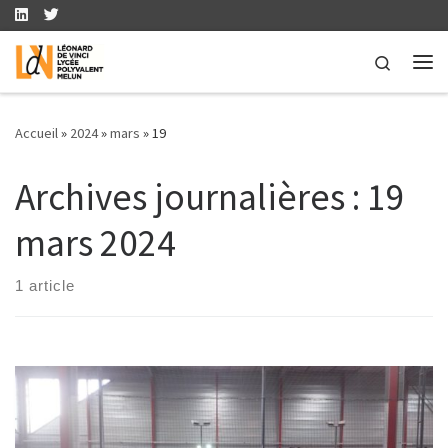
Skip to content
Search
Me
Accueil
»
2024
»
mars
»
19
Archives journalières :
19
mars 2024
1 article