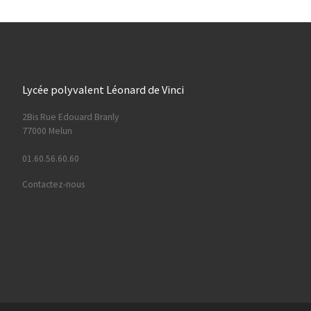
Lycée polyvalent Léonard de Vinci
2Bis Rue Edouard Branly
77000 Melun
01.60.56.60.60
Contactez-nous