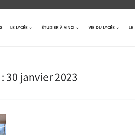
ÉS
LE LYCÉE
ÉTUDIER À VINCI
VIE DU LYCÉE
LE
 :
30 janvier 2023