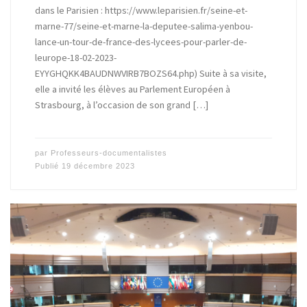
dans le Parisien : https://www.leparisien.fr/seine-et-
marne-77/seine-et-marne-la-deputee-salima-yenbou-
lance-un-tour-de-france-des-lycees-pour-parler-de-
leurope-18-02-2023-
EYYGHQKK4BAUDNWVIRB7BOZS64.php) Suite à sa visite,
elle a invité les élèves au Parlement Européen à
Strasbourg, à l’occasion de son grand […]
par
Professeurs-documentalistes
Publié
19 décembre 2023