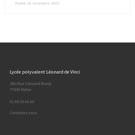
Publié
10 novembre 2023
Lycée polyvalent Léonard de Vinci
2Bis Rue Edouard Branly
77000 Melun
01.60.56.60.60
Contactez-nous