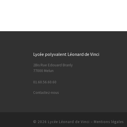
Lycée polyvalent Léonard de Vinci
2Bis Rue Edouard Branly
77000 Melun
01.60.56.60.60
Contactez-nous
© 2026
Lycée Léonard de Vinci
–
Mentions légales