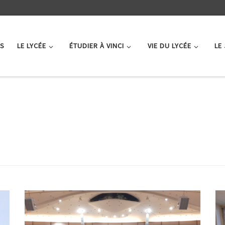
ÉS
LE LYCÉE
ÉTUDIER À VINCI
VIE DU LYCÉE
LE