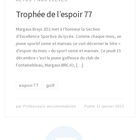
ACTUS
NOS ÉLÈVES
Trophée de l’espoir 77
Margaux Brejo 2D2 met à l’honneur la Section
d’Excellence Sportive du lycée. Comme chaque mois, un
jeune sportif seine et marnais se voit décerner le titre «
d’espoir du mois » du sport seine et marnais. Ce jeudi 15
décembre c’est la jeune golfeuse du club de
Fontainebleau, Margaux BREJO, […]
espoir77
golf
par
Professeurs-documentalistes
Publié
11 janvier 2023