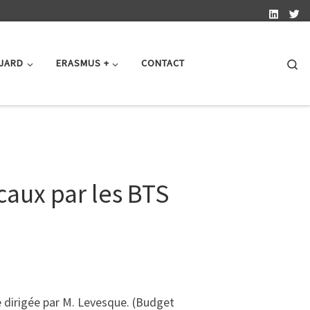
Se
 JARD
ERASMUS +
CONTACT
caux par les BTS
se dirigée par M. Levesque. (Budget