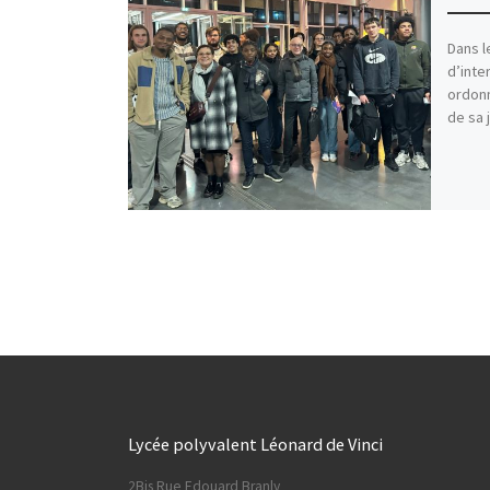
Dans l
d’inte
ordon
de sa 
Lycée polyvalent Léonard de Vinci
2Bis Rue Edouard Branly