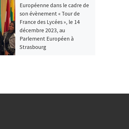
Européenne dans le cadre de
son évènement « Tour de
France des Lycées », le 14
décembre 2023, au
Parlement Européen à
Strasbourg
Le 13 février 2023 la députée
européenne Salima Yenbou a commencé
son Tour de France des lycées à Léonard-
de-Vinci, à Melun, pour […]