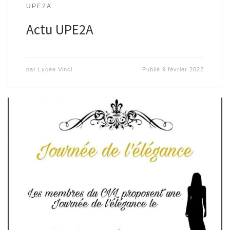
UPE2A
Actu UPE2A
par
Lycée Vinci
Publié
9 février 2022