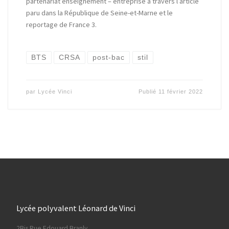
partenariat enseignement – entreprise à travers l’article
paru dans la République de Seine-et-Marne et le
reportage de France 3.
BTS
CRSA
post-bac
stil
par
Lycée Vinci
Publié
11 février 2022
Lycée polyvalent Léonard de Vinci
2Bis Rue Edouard Branly