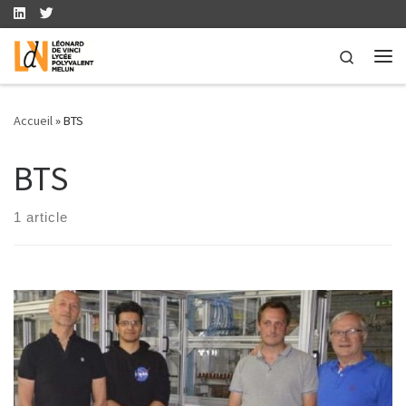
Skip to content
Search
Me
Accueil
»
BTS
BTS
1 article