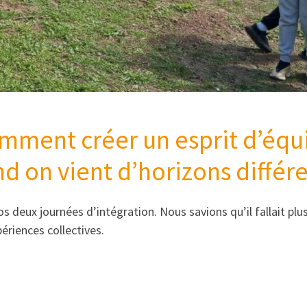
mment créer un esprit d’équ
d on vient d’horizons différe
nos deux journées d’intégration. Nous savions qu’il fallait p
périences collectives.