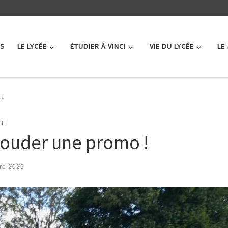
ÉS
LE LYCÉE
ÉTUDIER À VINCI
VIE DU LYCÉE
LE
 !
LE
souder une promo !
re 2025