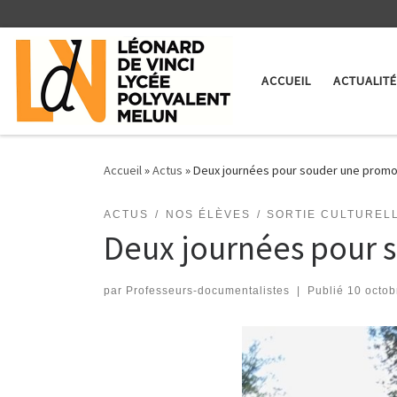
Skip to content
ACCUEIL
ACTUALIT
Accueil
»
Actus
»
Deux journées pour souder une promo
ACTUS
NOS ÉLÈVES
SORTIE CULTUREL
Deux journées pour 
par
Professeurs-documentalistes
|
Publié
10 octob