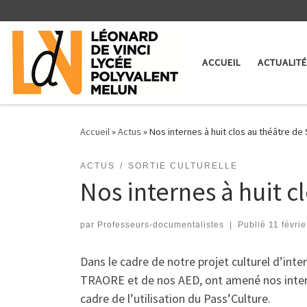
Skip to content
ACCUEIL
ACTUALIT
Accueil
»
Actus
»
Nos internes à huit clos au théâtre d
ACTUS
SORTIE CULTURELLE
Nos internes à huit 
par
Professeurs-documentalistes
|
Publié
11 févri
Dans le cadre de notre projet culturel d’i
TRAORE et de nos AED, ont amené nos interne
cadre de l’utilisation du Pass’Culture.