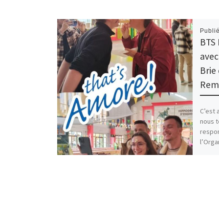
Publi
BTS 
avec
Brie
Rem
C’est 
nous t
respon
l’Orga