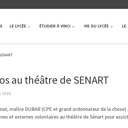
ÉS
LE LYCÉE
ÉTUDIER À VINCI
VIE DU LYCÉE
LE
e SENART
clos au théâtre de SENART
er 2025
nternat, maître DUBAR (CPE et grand ordonnateur de la chos
s et externes volontaires au théâtre de Sénart pour assist