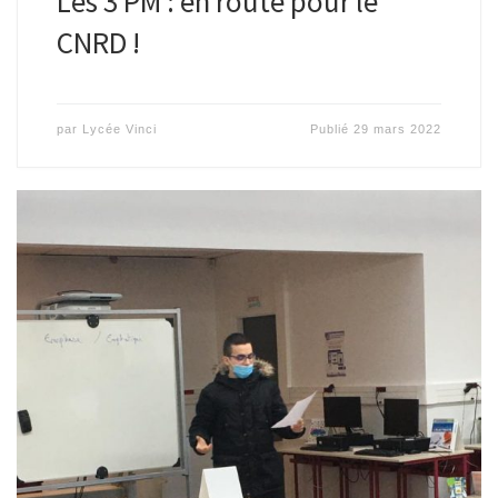
Les 3 PM : en route pour le
CNRD !
par
Lycée Vinci
Publié
29 mars 2022