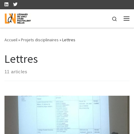
Skip to content
Search
Me
Accueil
»
Projets disciplinaires
»
Lettres
Lettres
11 articles