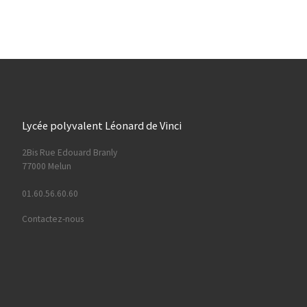
Lycée polyvalent Léonard de Vinci
2Bis Rue Edouard Branly
77000 Melun
01.60.56.60.60
Contactez-nous