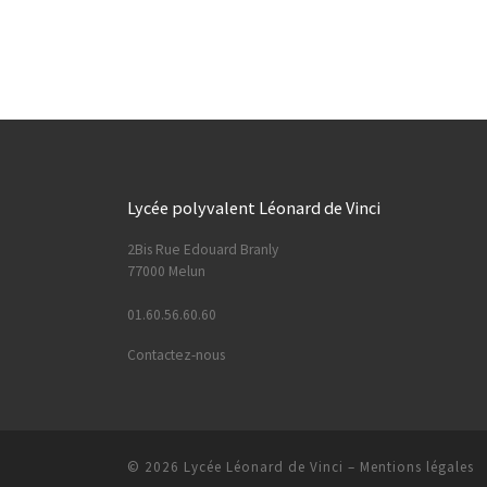
Lycée polyvalent Léonard de Vinci
2Bis Rue Edouard Branly
77000 Melun
01.60.56.60.60
Contactez-nous
© 2026
Lycée Léonard de Vinci
–
Mentions légales