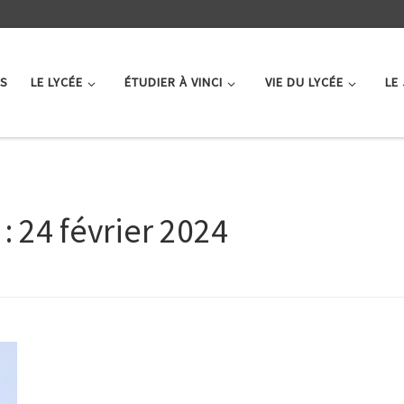
ÉS
LE LYCÉE
ÉTUDIER À VINCI
VIE DU LYCÉE
LE
 :
24 février 2024