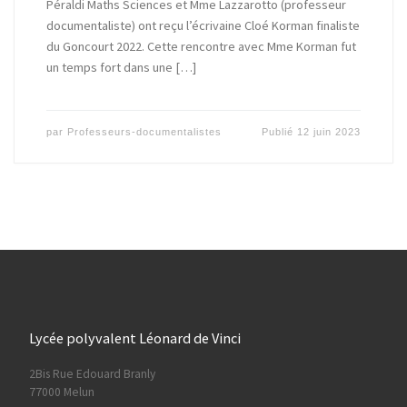
Péraldi Maths Sciences et Mme Lazzarotto (professeur
documentaliste) ont reçu l’écrivaine Cloé Korman finaliste
du Goncourt 2022. Cette rencontre avec Mme Korman fut
un temps fort dans une […]
par
Professeurs-documentalistes
Publié
12 juin 2023
Lycée polyvalent Léonard de Vinci
2Bis Rue Edouard Branly
77000 Melun