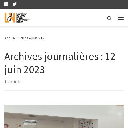
Skip to content
Search
Me
Accueil
»
2023
»
juin
»
12
Archives journalières :
12
juin 2023
1 article