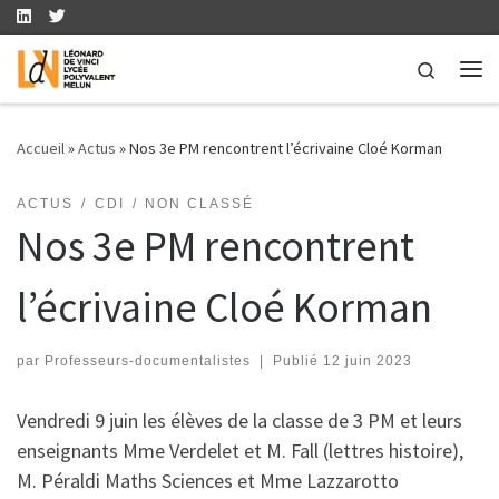
Skip to content
Search
Me
Accueil
»
Actus
»
Nos 3e PM rencontrent l’écrivaine Cloé Korman
ACTUS
CDI
NON CLASSÉ
Nos 3e PM rencontrent
l’écrivaine Cloé Korman
par
Professeurs-documentalistes
|
Publié
12 juin 2023
Vendredi 9 juin les élèves de la classe de 3 PM et leurs
enseignants Mme Verdelet et M. Fall (lettres histoire),
M. Péraldi Maths Sciences et Mme Lazzarotto