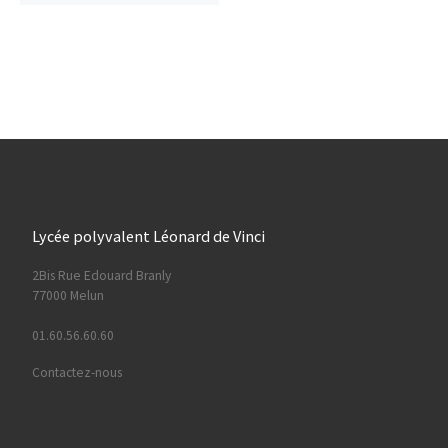
Lycée polyvalent Léonard de Vinci
2Bis Rue Edouard Branly
77000 Melun
01.60.56.60.60
Contactez-nous