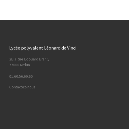
Lycée polyvalent Léonard de Vinci
2Bis Rue Edouard Branly
77000 Melun
01.60.56.60.60
Contactez-nous