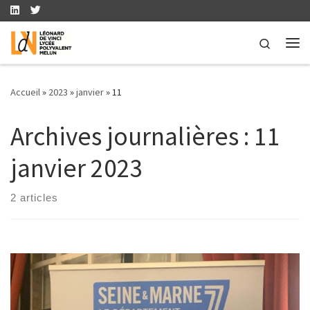
Skip to content
Search
Me
Accueil
»
2023
»
janvier
»
11
Archives journalières :
11
janvier 2023
2 articles