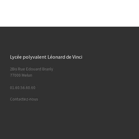
Lycée polyvalent Léonard de Vinci
2Bis Rue Edouard Branly
77000 Melun
01.60.56.60.60
Contactez-nous