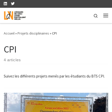
Skip to content
Search
Me
Accueil
»
Projets disciplinaires
»
CPI
CPI
4 articles
Suivez les différents projets menés par les étudiants du BTS CPI.