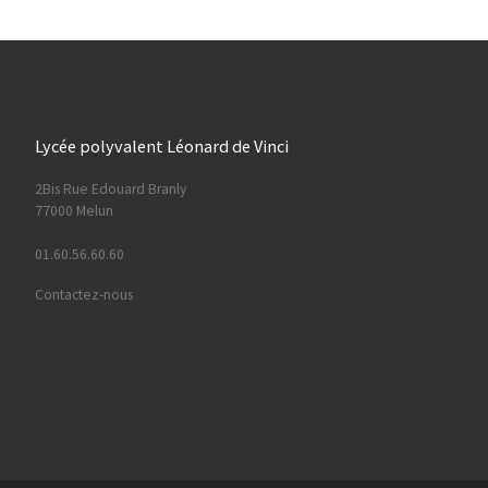
Lycée polyvalent Léonard de Vinci
2Bis Rue Edouard Branly
77000 Melun
01.60.56.60.60
Contactez-nous