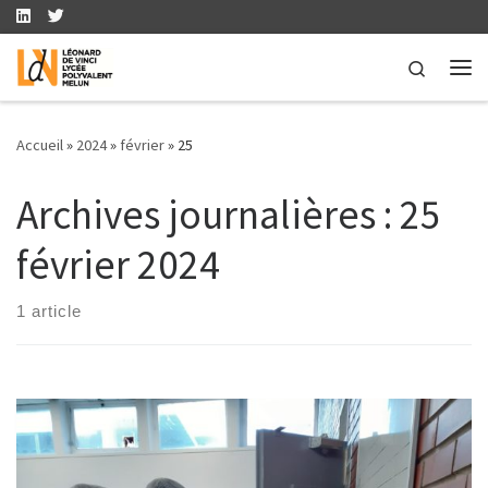
Skip to content
Search
Me
Accueil
»
2024
»
février
»
25
Archives journalières :
25
février 2024
1 article