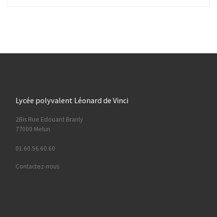
Lycée polyvalent Léonard de Vinci
2Bis Rue Edouard Branly
77000 Melun
01.60.56.60.60
Contactez-nous