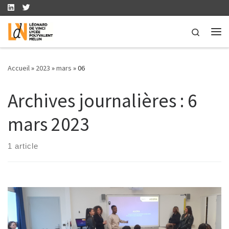
Skip to content
Search
Me
Accueil
»
2023
»
mars
»
06
Archives journalières :
6
mars 2023
1 article