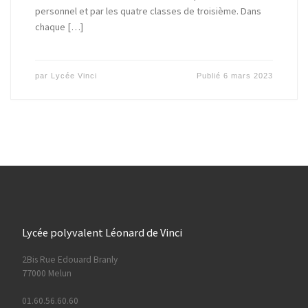
personnel et par les quatre classes de troisième. Dans
chaque […]
par
Lycée Vinci
Publié
6 mars 2023
Lycée polyvalent Léonard de Vinci
2Bis Rue Edouard Branly
77000 Melun
01.60.56.60.60