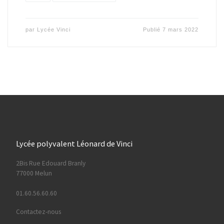
par
Lycée Vinci
Publié
7 mars 2022
Lycée polyvalent Léonard de Vinci
2Bis Rue Edouard Branly
77000 Melun
01.60.56.60.60
Contactez-nous