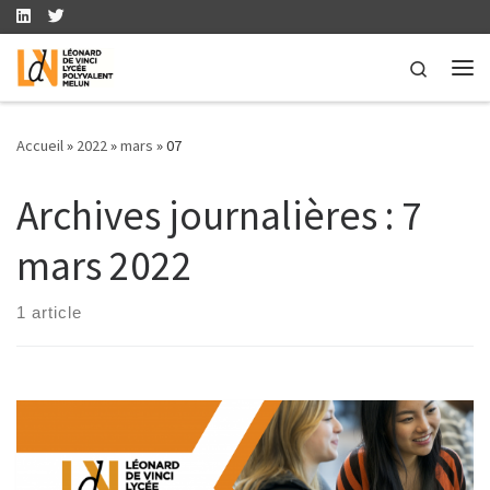
Skip to content
Search
Me
Accueil
»
2022
»
mars
»
07
Archives journalières :
7
mars 2022
1 article