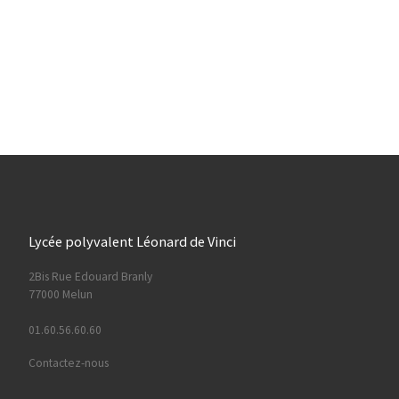
Lycée polyvalent Léonard de Vinci
2Bis Rue Edouard Branly
77000 Melun
01.60.56.60.60
Contactez-nous