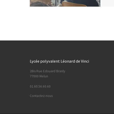
Lycée polyvalent Léonard de Vinci
2Bis Rue Edouard Branly
77000 Melun
01.60.56.60.60
Contactez-nous