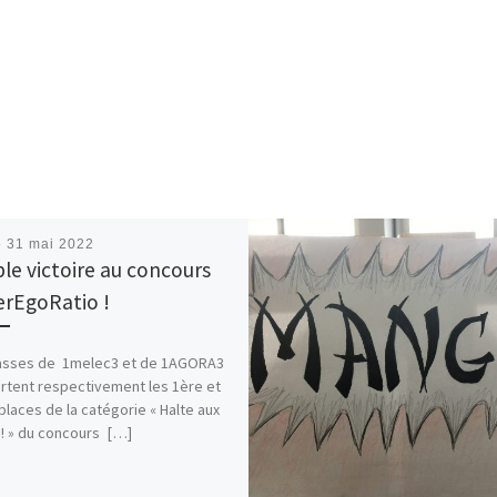
é
31 mai 2022
le victoire au concours
erEgoRatio !
lasses de 1melec3 et de 1AGORA3
tent respectivement les 1ère et
laces de la catégorie « Halte aux
s! » du concours […]