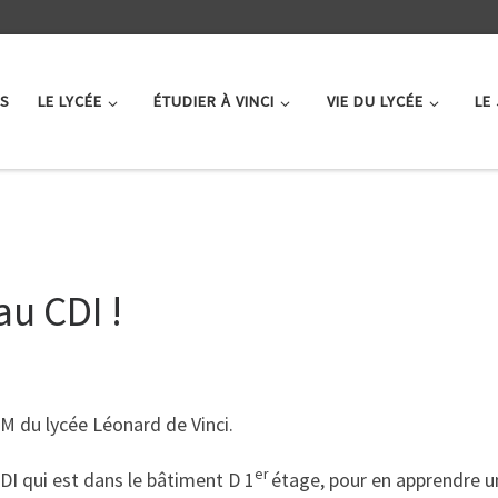
ÉS
LE LYCÉE
ÉTUDIER À VINCI
VIE DU LYCÉE
LE
au CDI !
M du lycée Léonard de Vinci.
er
DI qui est dans le bâtiment D 1
étage, pour en apprendre un