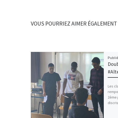
VOUS POURRIEZ AIMER ÉGALEMENT
Publi
Doub
#Alt
Les c
rempor
2ème p
discri