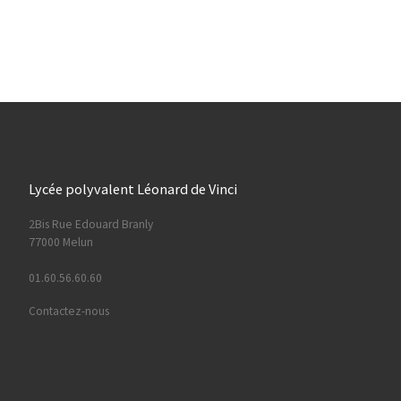
Lycée polyvalent Léonard de Vinci
2Bis Rue Edouard Branly
77000 Melun
01.60.56.60.60
Contactez-nous