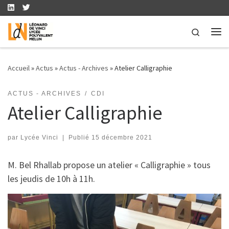
Skip to content
Search
Me
Accueil
»
Actus
»
Actus - Archives
»
Atelier Calligraphie
ACTUS - ARCHIVES
CDI
Atelier Calligraphie
par
Lycée Vinci
|
Publié
15 décembre 2021
M. Bel Rhallab propose un atelier « Calligraphie » tous
les jeudis de 10h à 11h.