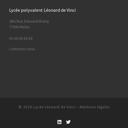
Lycée polyvalent Léonard de Vinci
2Bis Rue Edouard Branly
77000 Melun
01.60.56.60.60
Contactez-nous
© 2026
Lycée Léonard de Vinci
–
Mentions légales