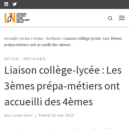
Skip to content
Search
Me
Accueil
»
Actus
»
Actus - Archives
»
Liaison collège-lycée : Les 3èmes
prépa-métiers ont accueilli des 4èmes
ACTUS - ARCHIVES
Liaison collège-lycée : Les
3èmes prépa-métiers ont
accueilli des 4èmes
par
Lycée Vinci
|
Publié
23 mai 2022