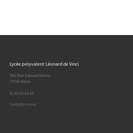
Lycée polyvalent Léonard de Vinci
2Bis Rue Edouard Branly
77000 Melun
01.60.56.60.60
Contactez-nous