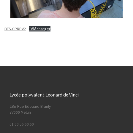
BTS-CPRPV2
Télécharger
Lycée polyvalent Léonard de Vinci
2Bis Rue Edouard Branly
77000 Melun
01.60.56.60.60