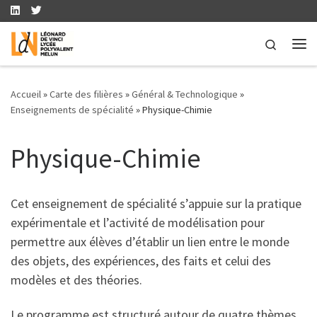
Skip to content
Search
Me
Accueil
»
Carte des filières
»
Général & Technologique
»
Enseignements de spécialité
»
Physique-Chimie
Physique-Chimie
Cet enseignement de spécialité s’appuie sur la pratique
expérimentale et l’activité de modélisation pour
permettre aux élèves d’établir un lien entre le monde
des objets, des expériences, des faits et celui des
modèles et des théories.
Le programme est structuré autour de quatre thèmes