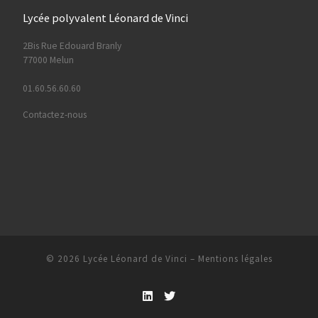
Lycée polyvalent Léonard de Vinci
2Bis Rue Edouard Branly
77000 Melun
01.60.56.60.60
Contactez-nous
© 2026
Lycée Léonard de Vinci
–
Mentions légales