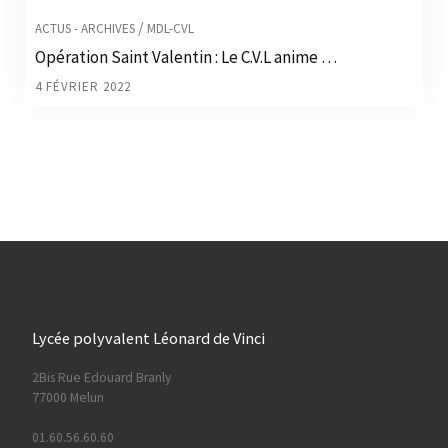
/
ACTUS - ARCHIVES
MDL-CVL
Opération Saint Valentin : Le C.V.L anime …
4 FÉVRIER 2022
Lycée polyvalent Léonard de Vinci
2Bis Rue Edouard Branly
77000 Melun
01.60.56.60.60