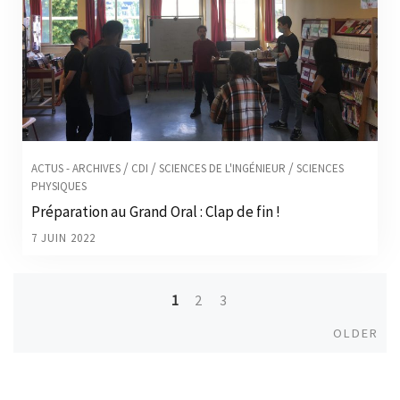
/
/
/
ACTUS - ARCHIVES
CDI
SCIENCES DE L'INGÉNIEUR
SCIENCES
PHYSIQUES
Préparation au Grand Oral : Clap de fin !
7 JUIN 2022
1
2
3
Posts
Old
OLDER
navigation