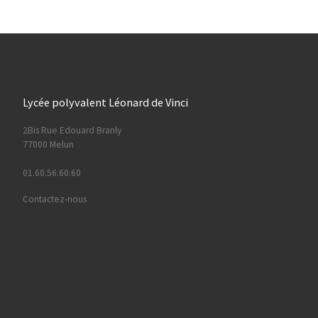
Lycée polyvalent Léonard de Vinci
2Bis Rue Edouard Branly
77000 Melun
01.60.56.60.60
Contactez-nous