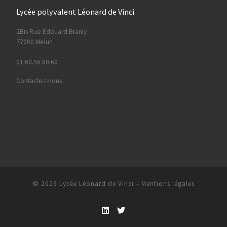
Lycée polyvalent Léonard de Vinci
2Bis Rue Edouard Branly
77000 Melun
01.60.56.60.60
Contactez-nous
© 2026
Lycée Léonard de Vinci
–
Mentions légales